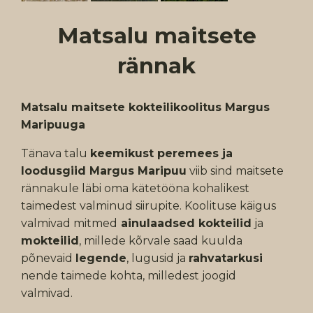
Matsalu maitsete
rännak
Matsalu maitsete kokteilikoolitus Margus
Maripuuga
Tänava talu
keemikust peremees ja
loodusgiid Margus Maripuu
viib sind maitsete
rännakule läbi oma kätetööna kohalikest
taimedest valminud siirupite. Koolituse käigus
valmivad mitmed
ainulaadsed kokteilid
ja
mokteilid
, millede kõrvale saad kuulda
põnevaid
legende
, lugusid ja
rahvatarkusi
nende taimede kohta, milledest joogid
valmivad.