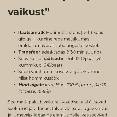
vaikust”
Räätsamatk
Marimetsa rabas (1,5 h) koos
giidiga, liikumine raba metsikumas
eraldatumas osas, rabalaugaste keskel.
Transfeer
edasi-tagasi (~30 min suund)
Soovi korral
räätsade
rent: 12 €/paar (või
kummikud: 6 €/paar)
Sobib varahommikuseks alguseks enne
hilist hommikusööki
Hind algab:
kuni 15-le: 230 €/grupp; üle 15
inimese: 16 €/in
See matk pakub vaikust. Kevadisel ajal õitsevad
sookailud ja villpead, talvel valitseb sügav vaikus
ja lumevaip. Ideaalne elamus neile, kes soovivad