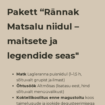
Pakett “Rännak
Matsalu niidul –
maitsete ja
legendide seas"
Matk
Lagleranna puisniidul (1–1,5 h,
sõltuvalt grupist ja ilmast)
Õhtusöök
Altmõisas (lisatasu eest, hind
sõltuvalt menüüvalikust)
Kokteilikoolitus enne magustoitu
koos
taimelugude ja jookide degusteerimisega