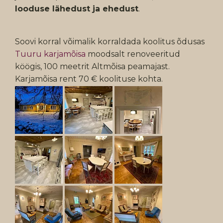
looduse lähedust ja ehedust
.
Soovi korral võimalik korraldada koolitus õdusas
Tuuru karjamõisa
moodsalt renoveeritud
köögis, 100 meetrit Altmõisa peamajast.
Karjamõisa rent 70 € koolituse kohta.