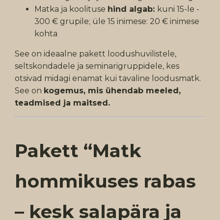
Matka ja koolituse
hind algab:
kuni 15-le -
300 € grupile; üle 15 inimese: 20 € inimese
kohta
See on ideaalne pakett loodushuvilistele,
seltskondadele ja seminarigruppidele, kes
otsivad midagi enamat kui tavaline loodusmatk.
See on
kogemus, mis ühendab meeled,
teadmised ja maitsed.
Pakett “Matk
hommikuses rabas
– kesk salapära ja