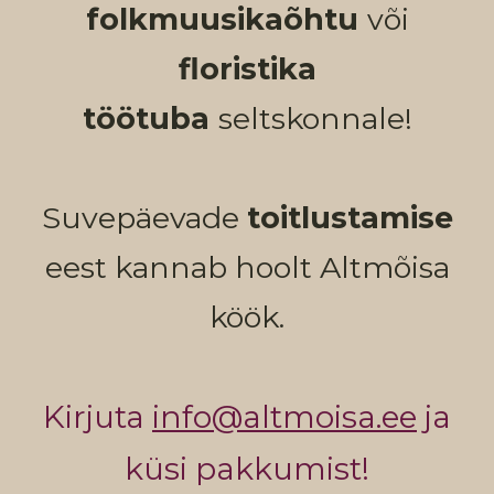
folkmuusikaõhtu
või
floristika
töötuba
seltskonnale!
Suvepäevade
toitlustamise
eest kannab hoolt Altmõisa
köök.
Kirjuta
info@altmoisa.ee
ja
küsi pakkumist!