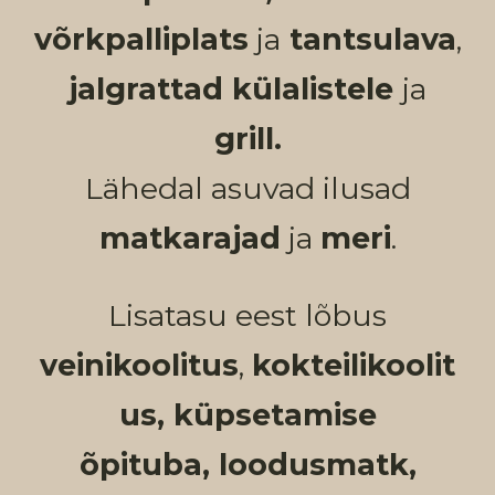
võrkpalliplats
ja
tantsulava
,
jalgrattad külalistele
ja
grill.
Lähedal asuvad ilusad
matkarajad
ja
meri
.
Lisatasu eest lõbus
veinikoolitus
,
kokteilikoolit
us, küpsetamise
õpituba,
loodusmatk,