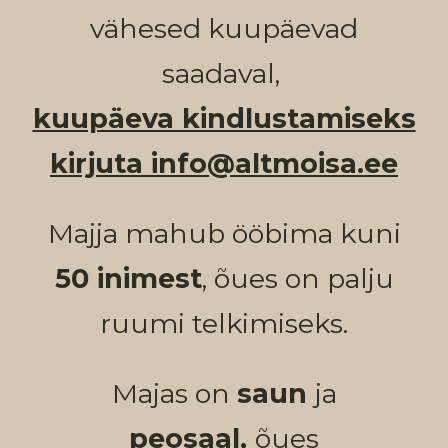
vähesed kuupäevad
saadaval,
kuupäeva kindlustamiseks
kirjuta info@altmoisa.ee
Majja mahub ööbima kuni
50 inimest
, õues on palju
ruumi telkimiseks.
Majas on
saun
ja
peosaal,
õues