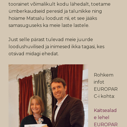
toorainet võimalikult kodu lähedalt, toetame
ümberkaudseid peresid ja talunikke ning
hoiame Matsalu loodust nii, et see jääks
samasuguseks ka meie laste lastele.
Just selle pärast tulevad meie juurde
loodushuvilised ja inimesed ikka tagasi, kes
otsivad midagi ehedat.
Rohkem
infot
EUROPAR
C-i kohta:
Kaitsealad
e lehel
EUROPAR