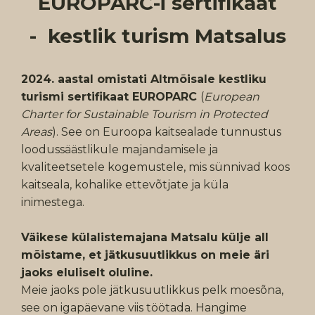
EUROPARC-i sertifikaat
- kestlik turism Matsalus
2024. aastal omistati Altmõisale kestliku
turismi sertifikaat EUROPARC
(
European
Charter for Sustainable Tourism in Protected
Areas
). See on Euroopa kaitsealade tunnustus
loodussäästlikule majandamisele ja
kvaliteetsetele kogemustele, mis sünnivad koos
kaitseala, kohalike ettevõtjate ja küla
inimestega.
Väikese külalistemajana Matsalu külje all
mõistame, et jätkusuutlikkus on meie äri
jaoks eluliselt oluline.
Meie jaoks pole jätkusuutlikkus pelk moesõna,
see on igapäevane viis töötada. Hangime