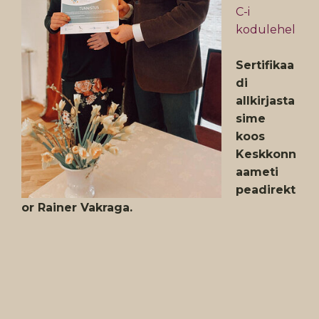
C-i
kodulehel
Sertifikaa
di
allkirjasta
sime
koos
Keskkonn
aameti
peadirekt
or Rainer Vakraga.